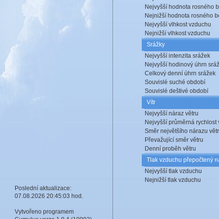
Nejvyšší hodnota rosného 
Nejnižší hodnota rosného 
Nejvyšší vlhkost vzduchu
Nejnižší vlhkost vzduchu
Srážky
Nejvyšší intenzita srážek
Nejvyšší hodinový úhrn srá
Celkový denní úhrn srážek
Souvislé suché období
Souvislé deštivé období
Vítr
Nejvyšší náraz větru
Nejvyšší průměrná rychlost 
Směr největšího nárazu vět
Převažující směr větru
Denní proběh větru
Tlak vzduchu přepočtený n
Nejvyšší tlak vzduchu
Nejnižší tlak vzduchu
Poslední aktualizace:
07.08.2026 20:45:03 hod.
Vytvořeno programem