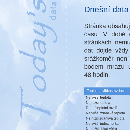
Dnešní data
Stránka obsahuj
času. V době 
stránkách nemus
dat dojde vždy
srážkoměr není 
bodem mrazu ú
48 hodin.
Teplota a vlhkost vzduchu
Nejvyšší teplota
Nejnižší teplota
Denní teplotní rozdíl
Nejvyšší zdánlivá teplota
Nejnižší zdánlivá teplota
Nejvyšší index horka
Nejnižší chlad větru