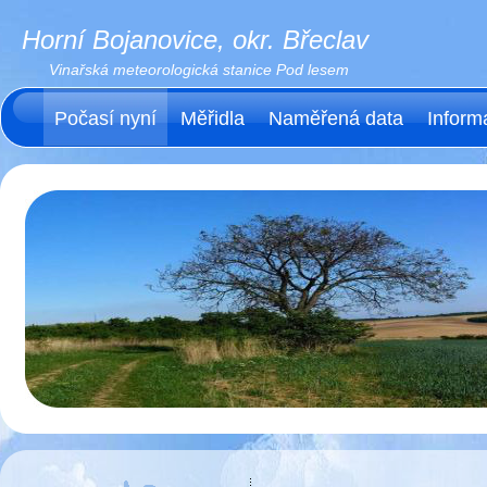
Horní Bojanovice, okr. Břeclav
Vinařská meteorologická stanice Pod lesem
Počasí nyní
Měřidla
Naměřená data
Inform