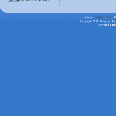
Cumulus
verze 1.9.4 (10992)
|
|
| 
Nahoru
XHTML
CSS
Copyright 2011.
Designed by
Konečná úprav