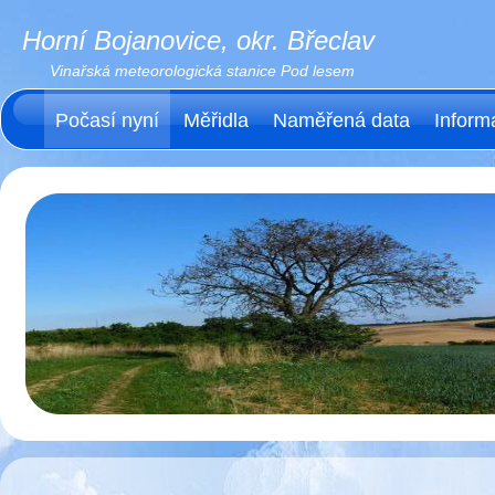
Horní Bojanovice, okr. Břeclav
Vinařská meteorologická stanice Pod lesem
Počasí nyní
Měřidla
Naměřená data
Inform